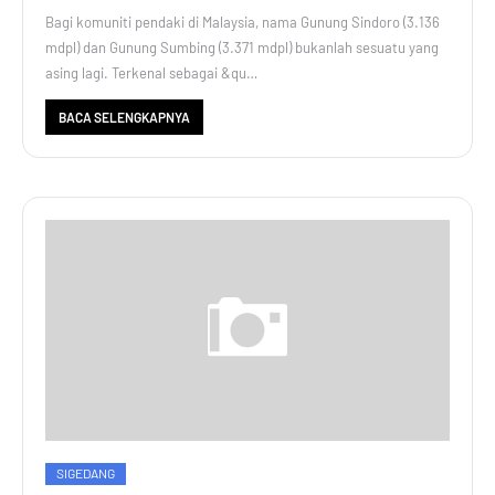
Bagi komuniti pendaki di Malaysia, nama Gunung Sindoro (3.136
mdpl) dan Gunung Sumbing (3.371 mdpl) bukanlah sesuatu yang
asing lagi. Terkenal sebagai &qu…
BACA SELENGKAPNYA
SIGEDANG