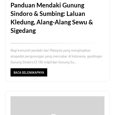
Panduan Mendaki Gunung
Sindoro & Sumbing: Laluan
Kledung, Alang-Alang Sewu &
Sigedang
Bagi komuniti pendaki dari Malaysia yang mengimpikan
ekspedisi pergunungan yang mencabar di Indonesia, gandingan
Gunung Sindoro (3.136 mdpl) dan Gunung Su…
BACA SELENGKAPNYA