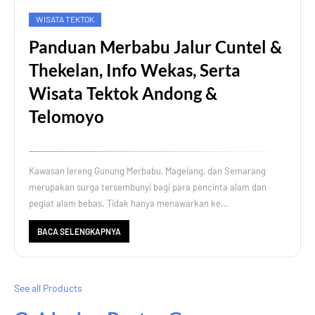
WISATA TEKTOK
Panduan Merbabu Jalur Cuntel &
Thekelan, Info Wekas, Serta
Wisata Tektok Andong &
Telomoyo
Kawasan lereng Gunung Merbabu, Magelang, dan Semarang
merupakan surga tersembunyi bagi para pencinta alam dan
pegiat alam bebas. Tidak hanya menawarkan ke…
BACA SELENGKAPNYA
See all Products