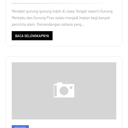
Mendaki gunung-gunung indah di Jawa Tengah seperti Gunung
Merbabu dan Gunung Prau selalu menjadi impian bagi banyak
pencinta alam. Pemandangan sabana yang…
BACA SELENGKAPNYA
WISATA