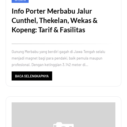
Info Porter Merbabu Jalur
Cunthel, Thekelan, Wekas &
Kopeng: Tarif & Fasilitas
Gunung Merbabu yang berdiri gagah di Jawa Tengah selalu
menjadi magnet bagi para pendaki, baik pemula maupun
profesional. Dengan ketinggian 3.142 meter di…
BACA SELENGKAPNYA